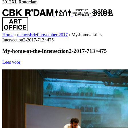
3012XL Rotterdam
Home
›
nieuwsbrief november 2017
›
My-home-at-the-
Intersection2-2017-713×475
My-home-at-the-Intersection2-2017-713×475
Lees voor