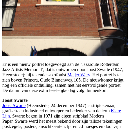
Er is een nieuw portret toegevoegd aan de ‘Jazzroute Rotterdam
Jazz Artists Memorial’, dat is ontworpen door Joost Swarte (1947,
Heemstede); hij tekende saxofonist
Meijer Wery
. Het portret is te
zien boven Primera, Oude Binnenweg 105. De nieuwkomer krijgt
nog een officiële onthulling, samen met het eerstvolgende portret.
De datum van deze extra feestelijke dag volgt binnenkort.
Joost Swarte
Joost Swarte
(Heemstede, 24 december 1947) is striptekenaar,
grafisch- en industrieel ontwerper en bedenker van de term
Klare
Lijn
. Swarte begon in 1971 zijn eigen stripblad Modern
Paper. Swarte werd het meest bekend door zijn talloze tekeningen,
postzegels, posters, ansichtkaarten, lp- en cd-hoesjes en door zijn