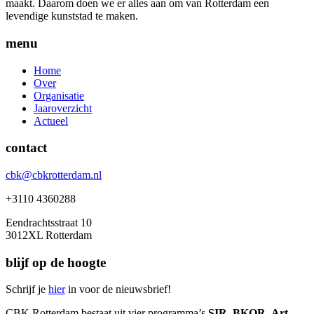
maakt. Daarom doen we er alles aan om van Rotterdam een
levendige kunststad te maken.
menu
Home
Over
Organisatie
Jaaroverzicht
Actueel
contact
cbk@cbkrotterdam.nl
+3110 4360288
Eendrachtsstraat 10
3012XL Rotterdam
blijf op de hoogte
Schrijf je
hier
in voor de nieuwsbrief!
CBK Rotterdam bestaat uit vier programma’s
SIR
,
BKOR
,
Art