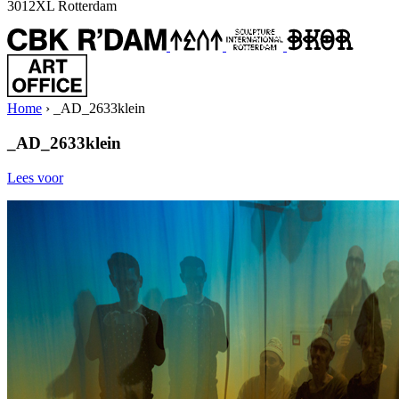
3012XL Rotterdam
Home
›
_AD_2633klein
_AD_2633klein
Lees voor